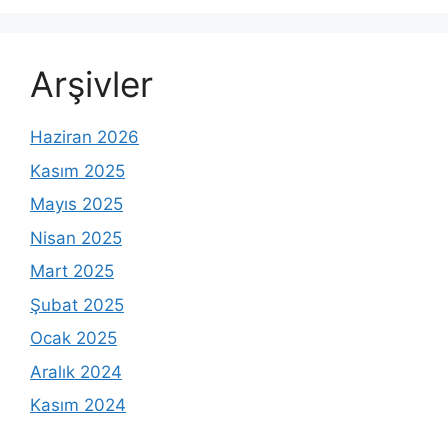
Arşivler
Haziran 2026
Kasım 2025
Mayıs 2025
Nisan 2025
Mart 2025
Şubat 2025
Ocak 2025
Aralık 2024
Kasım 2024