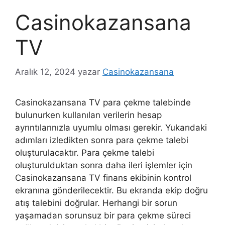
Casinokazansana
TV
Aralık 12, 2024
yazar
Casinokazansana
Casinokazansana TV para çekme talebinde
bulunurken kullanılan verilerin hesap
ayrıntılarınızla uyumlu olması gerekir. Yukarıdaki
adımları izledikten sonra para çekme talebi
oluşturulacaktır. Para çekme talebi
oluşturulduktan sonra daha ileri işlemler için
Casinokazansana TV finans ekibinin kontrol
ekranına gönderilecektir. Bu ekranda ekip doğru
atış talebini doğrular. Herhangi bir sorun
yaşamadan sorunsuz bir para çekme süreci