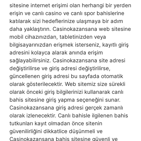
sitesine internet erişimi olan herhangi bir yerden
erişin ve canlı casino ve canlı spor bahislerine
katılarak sizi hedeflerinize ulaşmaya bir adım
daha yaklaştırın. Casinokazansana web sitesine
mobil cihazınızdan, tabletinizden veya
bilgisayarınızdan erişmek isterseniz, kayıtlı giriş
adresini kolayca alarak anında erişim
sağlayabilirsiniz. Casinokazansana site adresi
değiştirilirse ve giriş adresi değiştirilirse,
güncellenen giriş adresi bu sayfada otomatik
olarak gösterilecektir. Web sitemiz size sürekli
olarak önceki giriş bilgilerinizi kullanarak canlı
bahis sitesine giriş yapma seçeneğini sunar.
Casinokazansana giriş adresi gerçek zamanlı
olarak izlenecektir. Canlı bahisle ilgilenen bahis
tutkunları kayıt olmadan önce sitenin
güvenilirliğini dikkatlice düşünmeli ve
Casinokazansana bahis sitesine güvenli ve