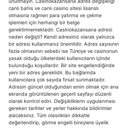
unutmayın.
Casinokazansana adres değişikliği
canlı bahis ve canlı casino sitesi lisanslı
olmasına rağmen para yatırma ve çekme
işlemleri için herhangi bir belge
gerektirmemektedir. Casinokazansana adresi
neden değişti? Kendi adresiniz olarak yalnızca
bir adresi kullanmanız önemlidir. Adres sayısının
fazla olmasının sebebi ise Türkiye ve casinonun
yasak olduğu ülkelerdeki kullanıcıların içinde
bulunduğu koşullardır. Bir site engellendiğinde
yeni bir adres gereklidir. Bu bağlamda
kullanıcılara çok sayıda fırsat sunmaktadır.
Adresin güncel olduğundan emin olmak için ana
ekranda görüntülenen geçerli sayfayı düzenli
olarak kontrol edin. Değişikliklerin uygulanması
gereken tarihler ve yerler hakkında bildirimler
alacaksınız. Tüm olasılıkları dikkatle
değerlendirip, görme engelli bireylere üyelik