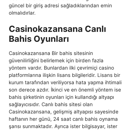
güncel bir giriş adresi sağladıklarından emin
olmalıdırlar.
Casinokazansana Canlı
Bahis Oyunları
Casinokazansana Bir bahis sitesinin
güvenilirliğini belirlemek için birden fazla
yöntem vardır. Bunlardan ilki çevrimiçi casino
platformlarına ilişkin lisans bilgileridir. Lisans bir
kurum tarafından veriliyorsa hata yapma ihtimali
son derece azdır. İkinci ve en önemli yöntem ise
bahis şirketinin oyunları için kullandığı altyapı
sağlayıcısıdır. Canlı bahis sitesi olan
Casinokazansana, gelişmiş altyapısı sayesinde
haftanın her günü, 24 saat canlı bahis oynama
şansı sunmaktadır. Ayrıca ister bilgisayar, ister