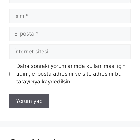
İsim
E-
posta
İnternet
sitesi
Daha sonraki yorumlarımda kullanılması için
adım, e-posta adresim ve site adresim bu
tarayıcıya kaydedilsin.