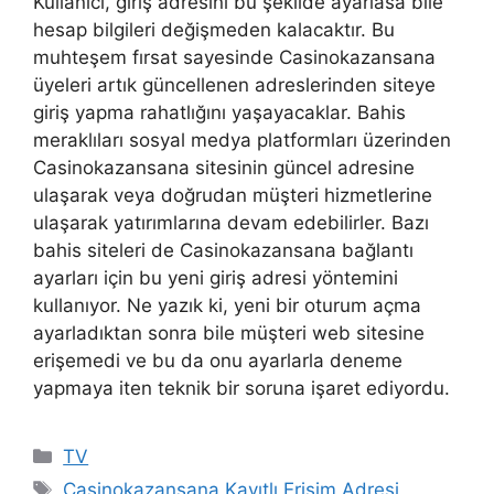
Kullanıcı, giriş adresini bu şekilde ayarlasa bile
hesap bilgileri değişmeden kalacaktır. Bu
muhteşem fırsat sayesinde Casinokazansana
üyeleri artık güncellenen adreslerinden siteye
giriş yapma rahatlığını yaşayacaklar. Bahis
meraklıları sosyal medya platformları üzerinden
Casinokazansana sitesinin güncel adresine
ulaşarak veya doğrudan müşteri hizmetlerine
ulaşarak yatırımlarına devam edebilirler. Bazı
bahis siteleri de Casinokazansana bağlantı
ayarları için bu yeni giriş adresi yöntemini
kullanıyor. Ne yazık ki, yeni bir oturum açma
ayarladıktan sonra bile müşteri web sitesine
erişemedi ve bu da onu ayarlarla deneme
yapmaya iten teknik bir soruna işaret ediyordu.
Kategoriler
TV
Etiketler
Casinokazansana Kayıtlı Erişim Adresi
,