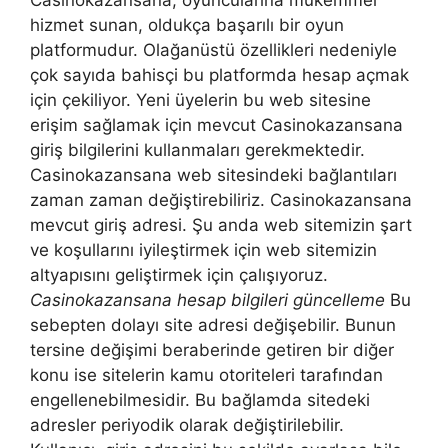
Casinokazansana, oyuncularına mükemmel
hizmet sunan, oldukça başarılı bir oyun
platformudur. Olağanüstü özellikleri nedeniyle
çok sayıda bahisçi bu platformda hesap açmak
için çekiliyor. Yeni üyelerin bu web sitesine
erişim sağlamak için mevcut Casinokazansana
giriş bilgilerini kullanmaları gerekmektedir.
Casinokazansana web sitesindeki bağlantıları
zaman zaman değiştirebiliriz. Casinokazansana
mevcut giriş adresi. Şu anda web sitemizin şart
ve koşullarını iyileştirmek için web sitemizin
altyapısını geliştirmek için çalışıyoruz.
Casinokazansana hesap bilgileri güncelleme
Bu
sebepten dolayı site adresi değişebilir. Bunun
tersine değişimi beraberinde getiren bir diğer
konu ise sitelerin kamu otoriteleri tarafından
engellenebilmesidir. Bu bağlamda sitedeki
adresler periyodik olarak değiştirilebilir.