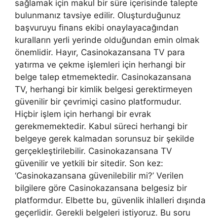
sağlamak için makul bir süre içerisinde talepte
bulunmanız tavsiye edilir. Oluşturduğunuz
başvuruyu finans ekibi onaylayacağından
kuralların yerli yerinde olduğundan emin olmak
önemlidir. Hayır, Casinokazansana TV para
yatırma ve çekme işlemleri için herhangi bir
belge talep etmemektedir. Casinokazansana
TV, herhangi bir kimlik belgesi gerektirmeyen
güvenilir bir çevrimiçi casino platformudur.
Hiçbir işlem için herhangi bir evrak
gerekmemektedir. Kabul süreci herhangi bir
belgeye gerek kalmadan sorunsuz bir şekilde
gerçekleştirilebilir. Casinokazansana TV
güvenilir ve yetkili bir sitedir. Son kez:
‘Casinokazansana güvenilebilir mi?’ Verilen
bilgilere göre Casinokazansana belgesiz bir
platformdur. Elbette bu, güvenlik ihlalleri dışında
geçerlidir. Gerekli belgeleri istiyoruz. Bu soru