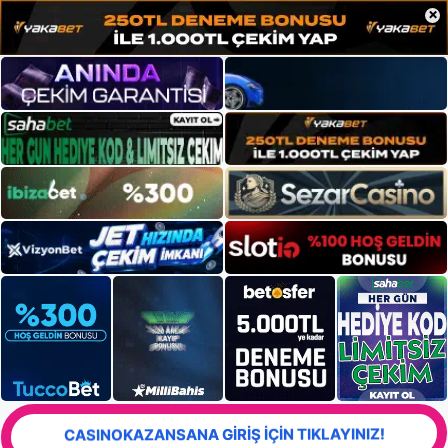
×
CASINOKAZANSANA GİRİŞ İÇİN TIKLAYINIZ!