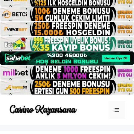
İçeriğe
atla
Menü