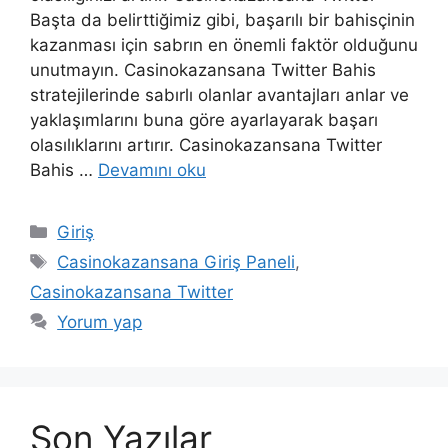
Başta da belirttiğimiz gibi, başarılı bir bahisçinin
kazanması için sabrın en önemli faktör olduğunu
unutmayın. Casinokazansana Twitter Bahis
stratejilerinde sabırlı olanlar avantajları anlar ve
yaklaşımlarını buna göre ayarlayarak başarı
olasılıklarını artırır. Casinokazansana Twitter
Bahis …
Devamını oku
Kategoriler
Giriş
Etiketler
Casinokazansana Giriş Paneli
,
Casinokazansana Twitter
Yorum yap
Son Yazılar