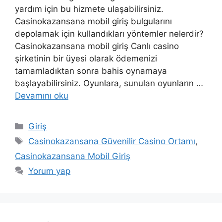
yardım için bu hizmete ulaşabilirsiniz.
Casinokazansana mobil giriş bulgularını
depolamak için kullandıkları yöntemler nelerdir?
Casinokazansana mobil giriş Canlı casino
şirketinin bir üyesi olarak ödemenizi
tamamladıktan sonra bahis oynamaya
başlayabilirsiniz. Oyunlara, sunulan oyunların …
Devamını oku
Kategoriler
Giriş
Etiketler
Casinokazansana Güvenilir Casino Ortamı
,
Casinokazansana Mobil Giriş
Yorum yap