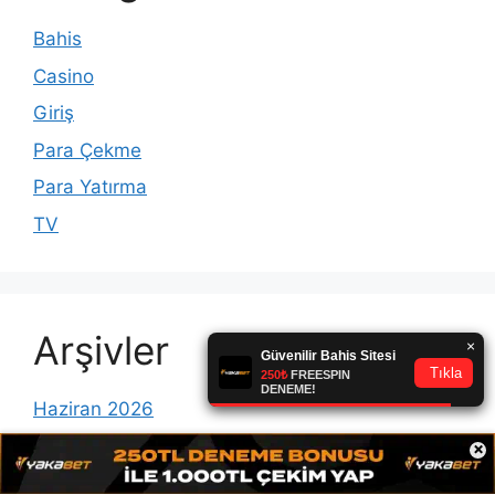
Bahis
Casino
Giriş
Para Çekme
Para Yatırma
TV
Arşivler
Haziran 2026
Kasım 2025
×
Mayıs 2025