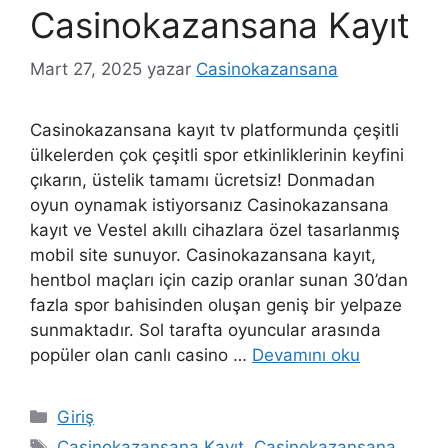
Casinokazansana Kayıt
Mart 27, 2025
yazar
Casinokazansana
Casinokazansana kayıt tv platformunda çeşitli
ülkelerden çok çeşitli spor etkinliklerinin keyfini
çıkarın, üstelik tamamı ücretsiz! Donmadan
oyun oynamak istiyorsanız Casinokazansana
kayıt ve Vestel akıllı cihazlara özel tasarlanmış
mobil site sunuyor. Casinokazansana kayıt,
hentbol maçları için cazip oranlar sunan 30’dan
fazla spor bahisinden oluşan geniş bir yelpaze
sunmaktadır. Sol tarafta oyuncular arasında
popüler olan canlı casino …
Devamını oku
Kategoriler
Giriş
Etiketler
Casinokazansana Kayıt
,
Casinokazansana