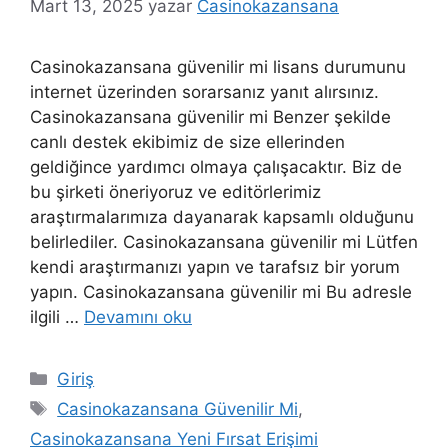
Mart 13, 2025
yazar
Casinokazansana
Casinokazansana güvenilir mi lisans durumunu
internet üzerinden sorarsanız yanıt alırsınız.
Casinokazansana güvenilir mi Benzer şekilde
canlı destek ekibimiz de size ellerinden
geldiğince yardımcı olmaya çalışacaktır. Biz de
bu şirketi öneriyoruz ve editörlerimiz
araştırmalarımıza dayanarak kapsamlı olduğunu
belirlediler. Casinokazansana güvenilir mi Lütfen
kendi araştırmanızı yapın ve tarafsız bir yorum
yapın. Casinokazansana güvenilir mi Bu adresle
ilgili …
Devamını oku
Kategoriler
Giriş
Etiketler
Casinokazansana Güvenilir Mi
,
Casinokazansana Yeni Fırsat Erişimi