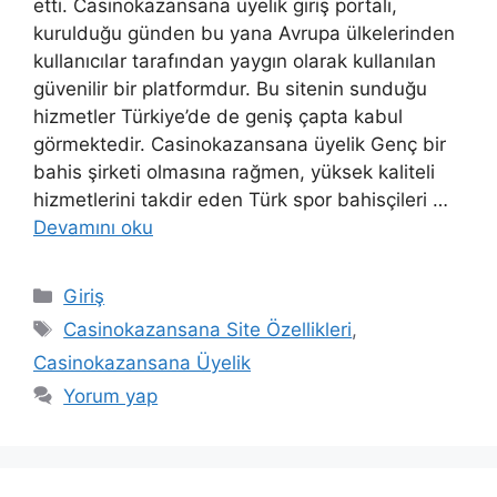
etti. Casinokazansana üyelik giriş portalı,
kurulduğu günden bu yana Avrupa ülkelerinden
kullanıcılar tarafından yaygın olarak kullanılan
güvenilir bir platformdur. Bu sitenin sunduğu
hizmetler Türkiye’de de geniş çapta kabul
görmektedir. Casinokazansana üyelik Genç bir
bahis şirketi olmasına rağmen, yüksek kaliteli
hizmetlerini takdir eden Türk spor bahisçileri …
Devamını oku
Kategoriler
Giriş
Etiketler
Casinokazansana Site Özellikleri
,
Casinokazansana Üyelik
Yorum yap