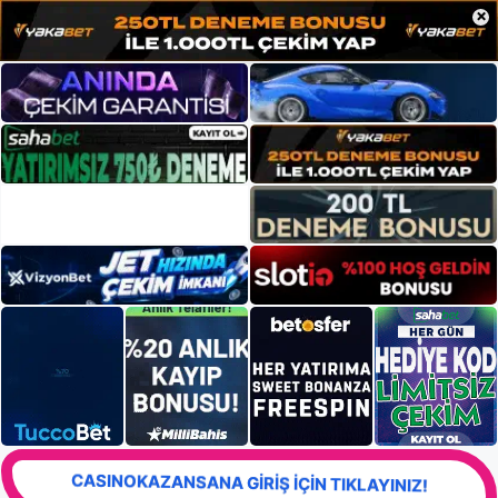
×
CASINOKAZANSANA GİRİŞ İÇİN TIKLAYINIZ!