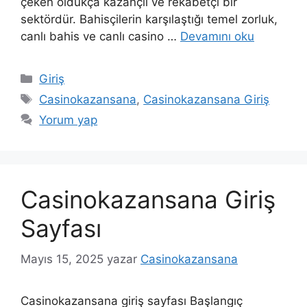
çeken oldukça kazançlı ve rekabetçi bir
sektördür. Bahisçilerin karşılaştığı temel zorluk,
canlı bahis ve canlı casino …
Devamını oku
Kategoriler
Giriş
Etiketler
Casinokazansana
,
Casinokazansana Giriş
Yorum yap
Casinokazansana Giriş
Sayfası
Mayıs 15, 2025
yazar
Casinokazansana
Casinokazansana giriş sayfası Başlangıç ​​