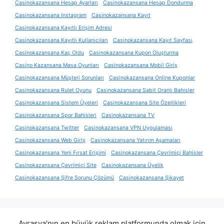
Casinokazansana Hesap Ayarları
Casinokazansana Hesap Dondurma
Casinokazansana Instagram
Casinokazansana Kayıt
Casinokazansana Kayıtlı Erişim Adresi
Casinokazansana Kayıtlı Kullanıcıları
Casinokazansana Kayıt Sayfası
Casinokazansana Kaç Oldu
Casinokazansana Kupon Oluşturma
Casino Kazansana Masa Oyunları
Casinokazansana Mobil Giriş
Casinokazansana Müşteri Sorunları
Casinokazansana Online Kuponlar
Casinokazansana Rulet Oyunu
Casinokazansana Sabit Oranlı Bahisler
Casinokazansana Sistem Üyeleri
Casinokazansana Site Özellikleri
Casinokazansana Spor Bahisleri
Casinokazansana TV
Casinokazansana Twitter
Casinokazansana VPN Uygulaması
Casinokazansana Web Giriş
Casinokazansana Yatırım Aşamaları
Casinokazansana Yeni Fırsat Erişimi
Casinokazansana Çevrimiçi Bahisler
Casinokazansana Çevrimiçi Site
Casinokazansana Üyelik
Casinokazansana Şifre Sorunu Çözümü
Casinokazansana Şikayet
Avrasya'nın en büyük reklam platformunda olmak için