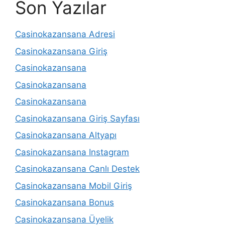
Son Yazılar
Casinokazansana Adresi
Casinokazansana Giriş
Casinokazansana
Casinokazansana
Casinokazansana
Casinokazansana Giriş Sayfası
Casinokazansana Altyapı
Casinokazansana Instagram
Casinokazansana Canlı Destek
Casinokazansana Mobil Giriş
Casinokazansana Bonus
Casinokazansana Üyelik