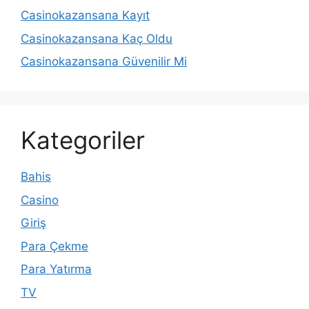
Casinokazansana Kayıt
Casinokazansana Kaç Oldu
Casinokazansana Güvenilir Mi
Kategoriler
Bahis
Casino
Giriş
Para Çekme
Para Yatırma
TV