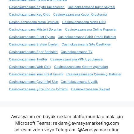
Casinokazansana Kayıtlı Kullanıcıları
Casinokazansana Kayıt Sayfası
Casinokazansana Kaç Oldu
Casinokazansana Kupon Oluşturma
Casino Kazansana Masa Oyunları
Casinokazansana Mobil Giriş
Casinokazansana Müşteri Sorunları
Casinokazansana Online Kuponlar
Casinokazansana Rulet Oyunu
Casinokazansana Sabit Oranlı Bahisler
Casinokazansana Sistem Üyeleri
Casinokazansana Site Özellikleri
Casinokazansana Spor Bahisleri
Casinokazansana TV
Casinokazansana Twitter
Casinokazansana VPN Uygulaması
Casinokazansana Web Giriş
Casinokazansana Yatırım Aşamaları
Casinokazansana Yeni Fırsat Erişimi
Casinokazansana Çevrimiçi Bahisler
Casinokazansana Çevrimiçi Site
Casinokazansana Üyelik
Casinokazansana Şifre Sorunu Çözümü
Casinokazansana Şikayet
Avrasya'nın en büyük reklam platformunda olmak için
Microsoft Teams:
reklam@avrasyamarketing.com
adresimizden veya Telegram: @Avrasyamarketing