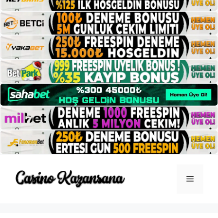
İçeriğe
atla
Menü