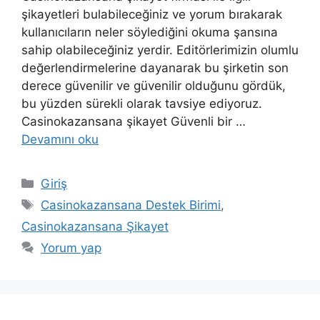
şikayetleri bulabileceğiniz ve yorum bırakarak
kullanıcıların neler söylediğini okuma şansına
sahip olabileceğiniz yerdir. Editörlerimizin olumlu
değerlendirmelerine dayanarak bu şirketin son
derece güvenilir ve güvenilir olduğunu gördük,
bu yüzden sürekli olarak tavsiye ediyoruz.
Casinokazansana şikayet Güvenli bir …
Devamını oku
Kategoriler
Giriş
Etiketler
Casinokazansana Destek Birimi
,
Casinokazansana Şikayet
Yorum yap