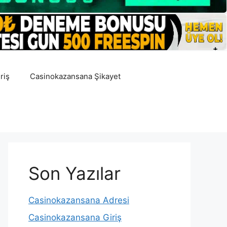
riş
Casinokazansana Şikayet
Son Yazılar
Casinokazansana Adresi
Casinokazansana Giriş