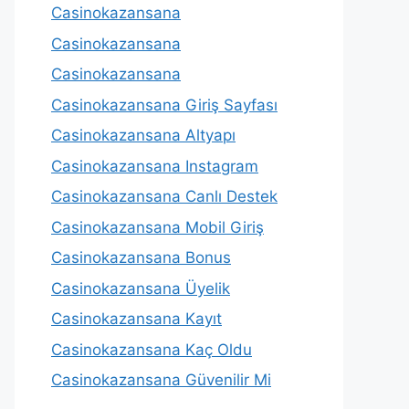
Casinokazansana
Casinokazansana
Casinokazansana
Casinokazansana Giriş Sayfası
Casinokazansana Altyapı
Casinokazansana Instagram
Casinokazansana Canlı Destek
Casinokazansana Mobil Giriş
Casinokazansana Bonus
Casinokazansana Üyelik
Casinokazansana Kayıt
Casinokazansana Kaç Oldu
Casinokazansana Güvenilir Mi