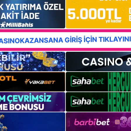
ASINOKAZANSANA GİRİŞ İÇİN TIKLAYINI