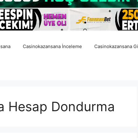
nsana
Casinokazansana İnceleme
Casinokazansana Gi
a Hesap Dondurma