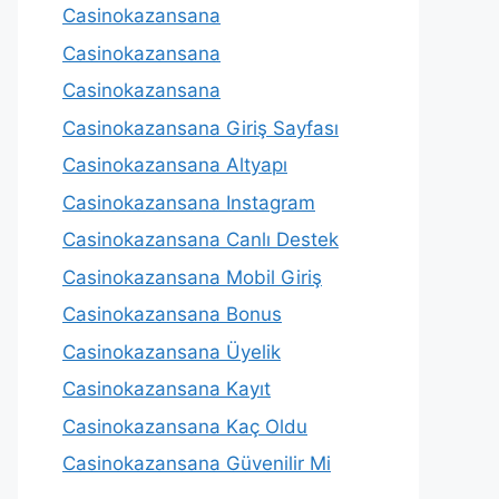
Casinokazansana
Casinokazansana
Casinokazansana
Casinokazansana Giriş Sayfası
Casinokazansana Altyapı
Casinokazansana Instagram
Casinokazansana Canlı Destek
Casinokazansana Mobil Giriş
Casinokazansana Bonus
Casinokazansana Üyelik
Casinokazansana Kayıt
Casinokazansana Kaç Oldu
Casinokazansana Güvenilir Mi