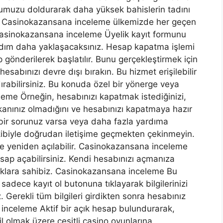
mumuzu doldurarak daha yüksek bahislerin tadını
. Casinokazansana inceleme ülkemizde her geçen
Casinokazansana inceleme Üyelik kayıt formunu
adım daha yaklaşacaksınız. Hesap kapatma işlemi
 gönderilerek başlatılır. Bunu gerçekleştirmek için
esabınızı devre dışı bırakın. Bu hizmet erişilebilir
rabilirsiniz. Bu konuda özel bir yönerge veya
me Örneğin, hesabınızı kapatmak istediğinizi,
kanınız olmadığını ve hesabınızı kapatmaya hazır
 bir sorunuz varsa veya daha fazla yardıma
ekibiyle doğrudan iletişime geçmekten çekinmeyin.
inde yeniden açılabilir. Casinokazansana inceleme
ap açabilirsiniz. Kendi hesabınızı açmanıza
aklara sahibiz. Casinokazansana inceleme Bu
adece kayıt ol butonuna tıklayarak bilgilerinizi
 Gerekli tüm bilgileri girdikten sonra hesabınız
inceleme Aktif bir açık hesap bulundurarak,
hil olmak üzere çeşitli casino oyunlarına