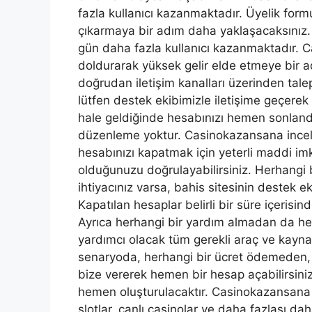
fazla kullanıcı kazanmaktadır. Üyelik for
çıkarmaya bir adım daha yaklaşacaksınız
gün daha fazla kullanıcı kazanmaktadır. 
doldurarak yüksek gelir elde etmeye bir 
doğrudan iletişim kanalları üzerinden talep
lütfen destek ekibimizle iletişime geçerek h
hale geldiğinde hesabınızı hemen sonlandı
düzenleme yoktur. Casinokazansana incele
hesabınızı kapatmak için yeterli maddi im
olduğunuzu doğrulayabilirsiniz. Herhangi
ihtiyacınız varsa, bahis sitesinin destek 
Kapatılan hesaplar belirli bir süre içeris
Ayrıca herhangi bir yardım almadan da hes
yardımcı olacak tüm gerekli araç ve kayn
senaryoda, herhangi bir ücret ödemeden, s
bize vererek hemen bir hesap açabilirsiniz.
hemen oluşturulacaktır. Casinokazansana 
slotlar, canlı casinolar ve daha fazlası da