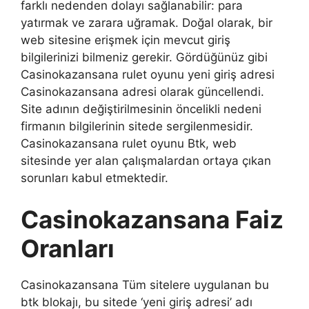
farklı nedenden dolayı sağlanabilir: para
yatırmak ve zarara uğramak. Doğal olarak, bir
web sitesine erişmek için mevcut giriş
bilgilerinizi bilmeniz gerekir. Gördüğünüz gibi
Casinokazansana rulet oyunu yeni giriş adresi
Casinokazansana adresi olarak güncellendi.
Site adının değiştirilmesinin öncelikli nedeni
firmanın bilgilerinin sitede sergilenmesidir.
Casinokazansana rulet oyunu Btk, web
sitesinde yer alan çalışmalardan ortaya çıkan
sorunları kabul etmektedir.
Casinokazansana Faiz
Oranları
Casinokazansana Tüm sitelere uygulanan bu
btk blokajı, bu sitede ‘yeni giriş adresi’ adı