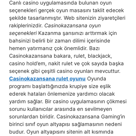
Canlı casino uygulamasında bulunan oyun
seçenekleri gerçek oyun masasını taklit edecek
şekilde tasarlanmıştır. Web sitenizin ziyaretçileri
rakiplerinizdir.
Casinokazansana oyun
seçenekleri
Kazanma şansınızı arttırmak için
bahsinizi belirli bir zaman dilimi içerisinde
hemen yatırmanız çok önemlidir. Bazı
Casinokazansana bakara, rulet, blackjack,
casino hold’em, nakit rulet ve çok sayıda başka
seçenek gibi çeşitli casino oyunları mevcuttur.
Casinokazansana rulet oyunu
Oyunda
programı başlattığınızda krupiye size eşlik
ederek hataları önlemenize yardımcı olacak
yardım sağlar. Bir casino uygulamasının çökmesi
sorunu kullanıcılar arasında en sevilmeyen
sorunlardan biridir. Casinokazansana Gaming’in
birinci sınıf oyun altyapısı sağlamasının nedeni
budur. Oyun altyapısını sitenin alt kısmında