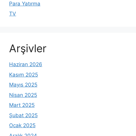
Para Yatırma
TV
Arşivler
Haziran 2026
Kasım 2025
Mayıs 2025
Nisan 2025
Mart 2025
Şubat 2025
Ocak 2025
Aralık 2024