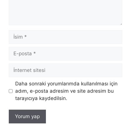
İsim
E-
posta
İnternet
sitesi
Daha sonraki yorumlarımda kullanılması için
adım, e-posta adresim ve site adresim bu
tarayıcıya kaydedilsin.