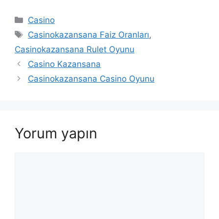
Kategoriler
Casino
Etiketler
Casinokazansana Faiz Oranları
,
Casinokazansana Rulet Oyunu
Casino Kazansana
Casinokazansana Casino Oyunu
Yorum yapın
Yorum