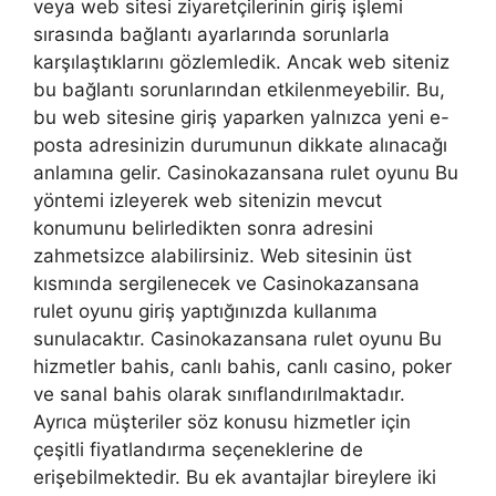
veya web sitesi ziyaretçilerinin giriş işlemi
sırasında bağlantı ayarlarında sorunlarla
karşılaştıklarını gözlemledik. Ancak web siteniz
bu bağlantı sorunlarından etkilenmeyebilir. Bu,
bu web sitesine giriş yaparken yalnızca yeni e-
posta adresinizin durumunun dikkate alınacağı
anlamına gelir. Casinokazansana rulet oyunu Bu
yöntemi izleyerek web sitenizin mevcut
konumunu belirledikten sonra adresini
zahmetsizce alabilirsiniz. Web sitesinin üst
kısmında sergilenecek ve Casinokazansana
rulet oyunu giriş yaptığınızda kullanıma
sunulacaktır. Casinokazansana rulet oyunu Bu
hizmetler bahis, canlı bahis, canlı casino, poker
ve sanal bahis olarak sınıflandırılmaktadır.
Ayrıca müşteriler söz konusu hizmetler için
çeşitli fiyatlandırma seçeneklerine de
erişebilmektedir. Bu ek avantajlar bireylere iki