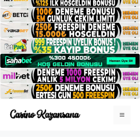
İçeriğe
atla
Menü